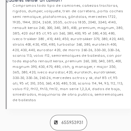
¿Quieres vender un camión?
Compramos todo tipo de camiones, cabezas tractoras,
rigidos, dumper, volquete, tren de carretera, porta coches
semi remolque, plataformas, góndolas, mercedes 1722,
1935, 1944, 2024, 2638, 3535, actros 1835, 2040, 3340, 4140,
renault kerax 260, 300, 340, 385, 400, premium, magnum, 380,
385, 420 daf 85 cf, 95 ati 360, 380, 400, 95 xf 380, 430, 480,
iveco trakker 380 , 410, 440, 450, eurotrakker 370, 380, 420, 440,
stralis 400, 430, 450, 480, turbostar 360, 380, eurotech 400,
420, 430, 440, eurostar 420, de morro 260-26, 330-30, 330-36,
scania 113, volvo f12, semiremolques de ballestas, con por
toda españa renault kerax, premium 260, 300, 340, 385, 400,
magnum 390, 430, 470, 480, cbh, g manager, r major 350,
365, 380, 420, iveco eurostar, 420, eurotech, eurotrakker,
330-30, 330-36, 260-26, mercedes actros y sk, daf 85 cf, 95
ati, 95 xf, 310, 350, 360, 430, 480, 530, scania 114, 94, 93, 112, 113,
volvo f12, fh12, fh13, fm12, man serie 1,2,3,4, dados de baja,
siniestrados, maquinaria de obra publica, semiremolques
de ballestas
655953931